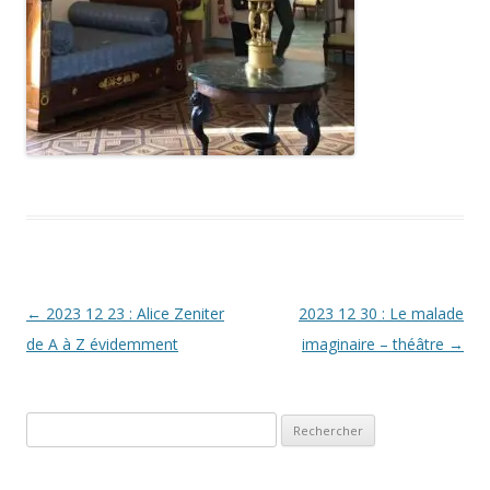
Navigation
←
2023 12 23 : Alice Zeniter
2023 12 30 : Le malade
des
de A à Z évidemment
imaginaire – théâtre
→
articles
Rechercher :