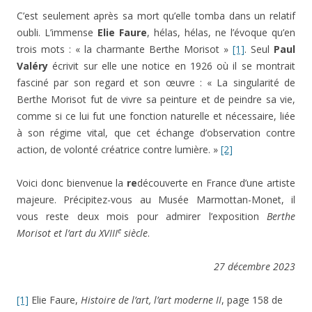
C’est seulement après sa mort qu’elle tomba dans un relatif
oubli. L’immense
Elie Faure
, hélas, hélas, ne l’évoque qu’en
trois mots : « la charmante Berthe Morisot »
[1]
. Seul
Paul
Valéry
écrivit sur elle une notice en 1926 où il se montrait
fasciné par son regard et son œuvre : « La singularité de
Berthe Morisot fut de vivre sa peinture et de peindre sa vie,
comme si ce lui fut une fonction naturelle et nécessaire, liée
à son régime vital, que cet échange d’observation contre
action, de volonté créatrice contre lumière. »
[2]
Voici donc bienvenue la
re
découverte en France d’une artiste
majeure. Précipitez-vous au Musée Marmottan-Monet, il
vous reste deux mois pour admirer l’exposition
Berthe
e
Morisot et l’art du XVIII
siècle
.
27 décembre 2023
[1]
Elie Faure,
Histoire de l’art, l’art moderne II
, page 158 de