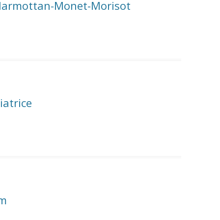
Marmottan-Monet-Morisot
iatrice
lm