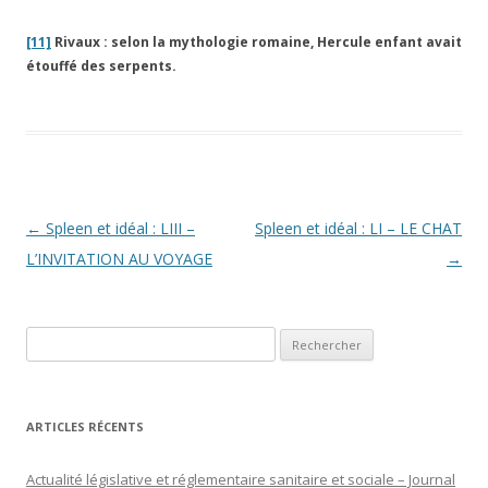
[11]
Rivaux : selon la mythologie romaine, Hercule enfant avait
étouffé des serpents.
Navigation
←
Spleen et idéal : LIII –
Spleen et idéal : LI – LE CHAT
des
L’INVITATION AU VOYAGE
→
articles
Rechercher :
ARTICLES RÉCENTS
Actualité législative et réglementaire sanitaire et sociale – Journal