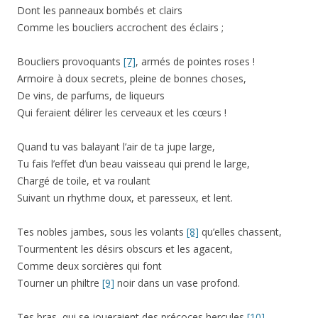
Dont les panneaux bombés et clairs
Comme les boucliers accrochent des éclairs ;
Boucliers provoquants
[7]
, armés de pointes roses !
Armoire à doux secrets, pleine de bonnes choses,
De vins, de parfums, de liqueurs
Qui feraient délirer les cerveaux et les cœurs !
Quand tu vas balayant l’air de ta jupe large,
Tu fais l’effet d’un beau vaisseau qui prend le large,
Chargé de toile, et va roulant
Suivant un rhythme doux, et paresseux, et lent.
Tes nobles jambes, sous les volants
[8]
qu’elles chassent,
Tourmentent les désirs obscurs et les agacent,
Comme deux sorcières qui font
Tourner un philtre
[9]
noir dans un vase profond.
Tes bras, qui se joueraient des précoces hercules
[10]
,