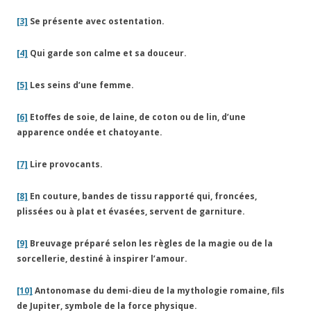
[3]
Se présente avec ostentation.
[4]
Qui garde son calme et sa douceur.
[5]
Les seins d’une femme.
[6]
Etoffes de soie, de laine, de coton ou de lin, d’une
apparence ondée et chatoyante.
[7]
Lire provocants.
[8]
En couture, bandes de tissu rapporté qui, froncées,
plissées ou à plat et évasées, servent de garniture.
[9]
Breuvage préparé selon les règles de la magie ou de la
sorcellerie, destiné à inspirer l’amour.
[10]
Antonomase du demi-dieu de la mythologie romaine, fils
de Jupiter, symbole de la force physique.