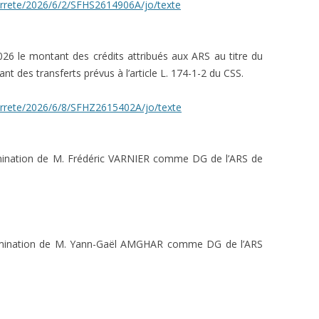
i/arrete/2026/6/2/SFHS2614906A/jo/texte
26 le montant des crédits attribués aux ARS au titre du
nt des transferts prévus à l’article L. 174-1-2 du CSS.
i/arrete/2026/6/8/SFHZ2615402A/jo/texte
ination de M. Frédéric VARNIER comme DG de l’ARS de
ination de M. Yann-Gaël AMGHAR comme DG de l’ARS