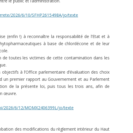
ntre le public et l’administration.
i/arrete/2026/6/10/SFHP2615498A/jo/texte
se (enfin !) à reconnaître la responsabilité de l’Etat et à
 phytopharmaceutiques à base de chlordécone et de leur
cole.
ion de toutes les victimes de cette contamination dans les
que.
es objectifs à l’Office parlementaire d’évaluation des choix
rend un premier rapport au Gouvernement et au Parlement
on de la présente loi, puis tous les trois ans, afin de
en œuvre.
i/loi/2026/6/12/MOMX2406399L/jo/texte
bation des modifications du règlement intérieur du Haut