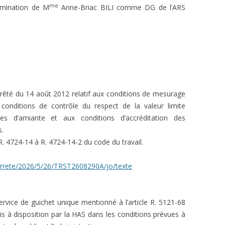
me
mination de M
Anne-Briac BILI comme DG de l’ARS
rrêté du 14 août 2012 relatif aux conditions de mesurage
onditions de contrôle du respect de la valeur limite
bres d’amiante et aux conditions d’accréditation des
.
s R. 4724-14 à R. 4724-14-2 du code du travail.
i/arrete/2026/5/26/TRST2608290A/jo/texte
service de guichet unique mentionné à l’article R. 5121-68
is à disposition par la HAS dans les conditions prévues à