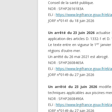
Conseil de la santé publique.
NOR : SFHP2616183A
ELI :
https://www.legifrance.gouv.fr/el
JORF n°0141 du 18 juin 2026
Un arrêté du 23 juin 2026
actualise 
application des articles D. 1332-1 et D
er
Le texte entre en vigueur le 1
janvier
régions d’outre-mer.
Un arrêté du 26 mai 2021 est abrogé.
NOR : SFHP2608465A
ELI :
https://www.legifrance.gouv.fr/el
JORF n°0149 du 27 juin 2026
Un arrêté du 23 juin 2026
modifie 
techniques applicables aux piscines men
NOR : SFHP2608490A
ELI :
https://www.legifrance.gouv.fr/el
JORF n°0149 du 27 juin 2026