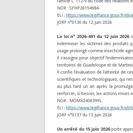
l’article L. 112-9 du code des relations e
NOR : SFHP2615498A
ELI :
https://www.legifrance.gouv.fr/el
JORF n°0136 du 12 juin 2026
La loi n° 2026-491 du 12 juin 2026
vi
indemniser les victimes des produits
usage prolongé comme insecticide agri
Il s’assigne pour objectif l’indemnisat
territoires de Guadeloupe et de Martini
Il confie l’évaluation de l’atteinte de c
scientifiques et technologiques, qui 
au plus tard un an après la promulgati
renforcer, si besoin, les actions mises 
NOR : MOMX2406399L
ELI :
https://www.legifrance.gouv.fr/el
JORF n°0137 du 13 juin 2026
Un arrêté du 15 juin 2026
porte appro