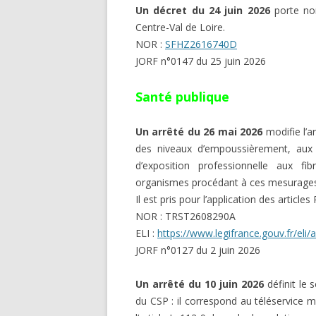
Un décret du 24 juin 2026
porte no
Centre-Val de Loire.
NOR :
SFHZ2616740D
JORF n°0147 du 25 juin 2026
Santé publique
Un arrêté du 26 mai 2026
modifie l’a
des niveaux d’empoussièrement, aux c
d’exposition professionnelle aux fi
organismes procédant à ces mesurages
Il est pris pour l’application des article
NOR : TRST2608290A
ELI :
https://www.legifrance.gouv.fr/el
JORF n°0127 du 2 juin 2026
Un arrêté du 10 juin 2026
définit le 
du CSP : il correspond au téléservice m