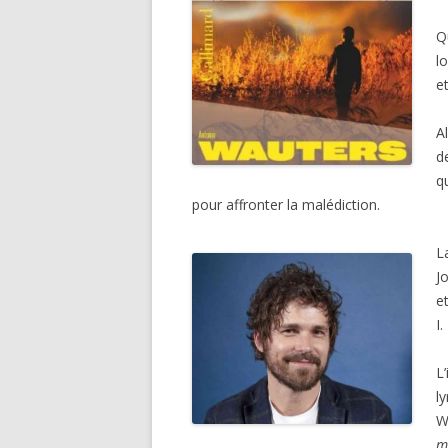
Q
l
et
A
d
q
pour affronter la malédiction.
L
J
e
I.
L
l
W
m