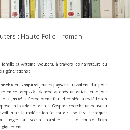
uters : Haute-Folie – roman
famille et Antoine Wauters, à travers les narrateurs du
ois générations :
lanche
et
Gaspard
jeunes paysans travaillent dur pour
ivre en ce temps-là. Blanche attends un enfant et le jour
ù naît
Josef
la ferme prend feu : d’emblée la malédiction
mpose sa lourde empreinte. Gaspard cherche un nouveau
ravail, mais la malédiction l’escorte : il se fera escroquer
ar Jünger un voisin, humilier… et le couple finira
ragiquement.