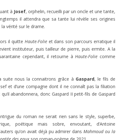
uant à
Josef
, orphelin, recueilli par un oncle et une tante,
ongtemps il attendra que sa tante lui révèle ses origines
 la vérité sur le drame.
lors il quitte
Haute-Folie
et dans son parcours erratique il
evient instituteur, puis tailleur de pierre, puis ermite. A la
uarantaine cependant, il retourne à
Haute-Folie
comme
a suite nous la connaitrons grâce à
Gaspard
, le fils de
osef et d’une compagne dont il ne connaît pas la filiation
t qu’il abandonnera, donc Gaspard II petit-fils de Gaspard
’intrigue du roman ne serait rien sans le style, superbe,
yrique, poétique mais sobre, envoutant, d’Antoine
auters qu’on avait déjà pu admirer dans
Mahmoud ou la
ontée des eaux
son roman-poème de 2021.