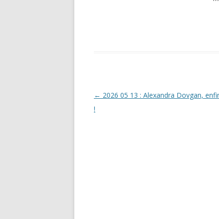
Navigation
←
2026 05 13 : Alexandra Dovgan, enfin
des
!
articles