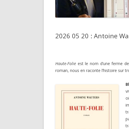
2026 05 20 : Antoine Wa
Haute-Folie
est le nom d’une ferme de 
roman, nous en raconte l’histoire sur tr
B
v
o
i
t
p
t