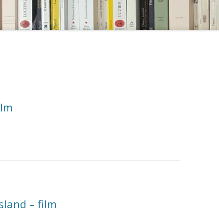
ilm
sland – film