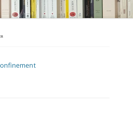
ER
 confinement