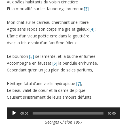
Aux pâles habitants du voisin cimetière
Et la mortalité sur les faubourgs brumeux
[3]
.
Mon chat sur le carreau cherchant une litière
Agite sans repos son corps maigre et galeux
[4]
;
L’âme d’un vieux poëte erre dans la gouttière
Avec la triste voix d’un fantôme frileux.
Le bourdon
[5]
se lamente, et la bûche enfumée
Accompagne en fausset
[6]
la pendule enrhumée,
Cependant qu’en un jeu plein de sales parfums,
Héritage fatal d’une vieille hydropique
[7]
,
Le beau valet de cœur et la dame de pique
Causent sinistrement de leurs amours défunts.
Lecteur
00:00
00:00
audio
Georges Chelon 1997