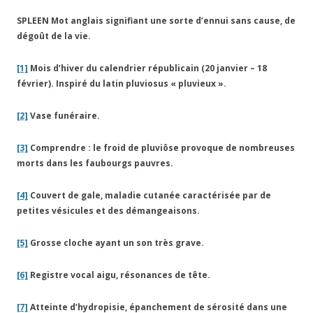
SPLEEN Mot anglais signifiant une sorte d’ennui sans cause, de
dégoût de la vie.
[1]
Mois d’hiver du calendrier républicain (20 janvier – 18
février). Inspiré du latin pluviosus « pluvieux ».
[2]
Vase funéraire.
[3]
Comprendre : le froid de pluviôse provoque de nombreuses
morts dans les faubourgs pauvres.
[4]
Couvert de gale, maladie cutanée caractérisée par de
petites vésicules et des démangeaisons.
[5]
Grosse cloche ayant un son très grave.
[6]
Registre vocal aigu, résonances de tête.
[7]
Atteinte d’hydropisie, épanchement de sérosité dans une