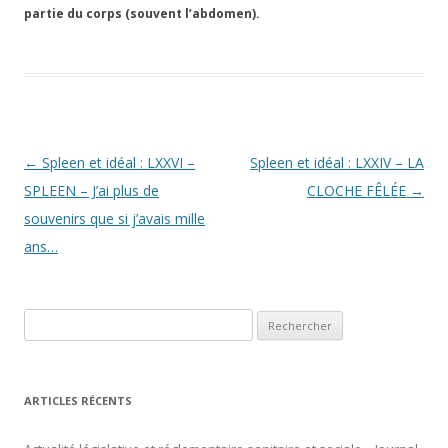
partie du corps (souvent l’abdomen).
Navigation
←
Spleen et idéal : LXXVI –
Spleen et idéal : LXXIV – LA
des
SPLEEN – J’ai plus de
CLOCHE FÊLÉE
→
articles
souvenirs que si j’avais mille
ans…
Rechercher :
ARTICLES RÉCENTS