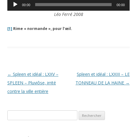
Lecteur
00:00
00:00
audio
Léo Ferré 2008
[1]
Rime « normande », pour l’œil.
Navigation
←
Spleen et idéal : LXXV –
Spleen et idéal : LXXIII – LE
des
SPLEEN – Pluviôse, irrité
TONNEAU DE LA HAINE
→
articles
contre la ville entière
Rechercher :