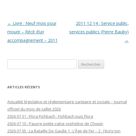
Navigation
←
Livre : Neuf mois pour
2011 12 14 : Service public,
des
mourir – Récit d’un
services publics (Pierre Bauby)
articles
accompagnement – 2011
→
Rechercher :
ARTICLES RÉCENTS
Actualité législative et réglementaire sanitaire et sociale – Journal
officiel du mois de juillet 2026
2026 07 31 : Flora Fishbach : Fishbach puis Flora
2026 07 10 : Pauvre petite valse orpheline de Chopin
2026 07 05 : La Bataille De Gaulle 1 : L’Âge de Fer – 2 : J’écris ton