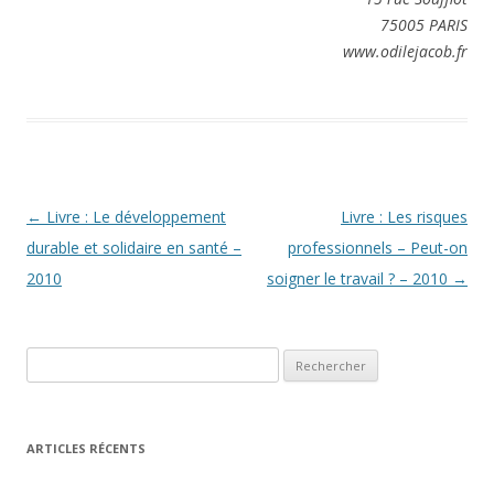
75005 PARIS
www.odilejacob.fr
Navigation
←
Livre : Le développement
Livre : Les risques
des
durable et solidaire en santé –
professionnels – Peut-on
articles
2010
soigner le travail ? – 2010
→
Rechercher :
ARTICLES RÉCENTS