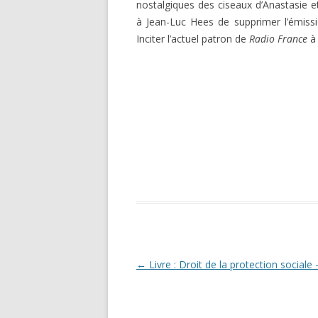
nostalgiques des ciseaux d’Anastasie e
à Jean-Luc Hees de supprimer l’émiss
Inciter l’actuel patron de
Radio France
à 
Navigation
←
Livre : Droit de la protection sociale
des
articles