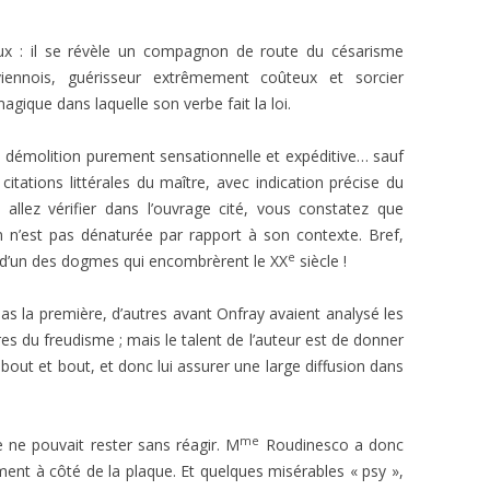
ux : il se révèle un compagnon de route du césarisme
ennois, guérisseur extrêmement coûteux et sorcier
gique dans laquelle son verbe fait la loi.
ne démolition purement sensationnelle et expéditive… sauf
itations littérales du maître, avec indication précise du
allez vérifier dans l’ouvrage cité, vous constatez que
n n’est pas dénaturée par rapport à son contexte. Bref,
e
ur d’un des dogmes qui encombrèrent le XX
siècle !
 pas la première, d’autres avant Onfray avaient analysé les
ures du freudisme ; mais le talent de l’auteur est de donner
de bout et bout, et donc lui assurer une large diffusion dans
me
 ne pouvait rester sans réagir. M
Roudinesco a donc
t à côté de la plaque. Et quelques misérables « psy »,