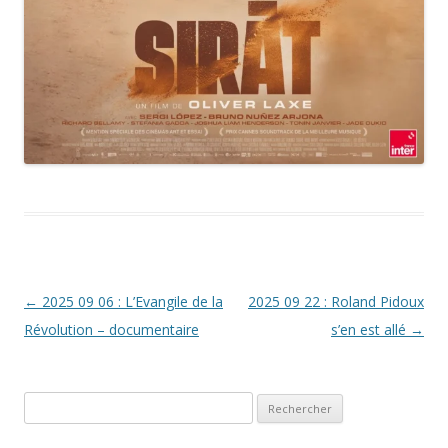
Navigation
←
2025 09 06 : L’Evangile de la
2025 09 22 : Roland Pidoux
des
Révolution – documentaire
s’en est allé
→
articles
Rechercher :