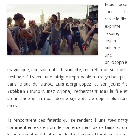
Mais pour
tout le
reste le film
exprime,
respire,
inspire,
sublime
une
philosophie
magnifique, une spiritualité fascinante, une réflexion sur notre
destinée, à travers une intrigue improbable mais symbolique :
dans le sud du Maroc,
Luis
(Sergi López) et son jeune fils
Estéban
(Bruno Núñez Arjona), recherchent
Mar
la fille et
sœur aînée qui n’a pas donné signe de vie depuis plusieurs
mois.
Ils rencontrent des fêtards qui se rendent à une
rave party
comme il en existe pour le contentement de certains et qui
les informent qu’il faut sans doute chercher Mar dans le sud,