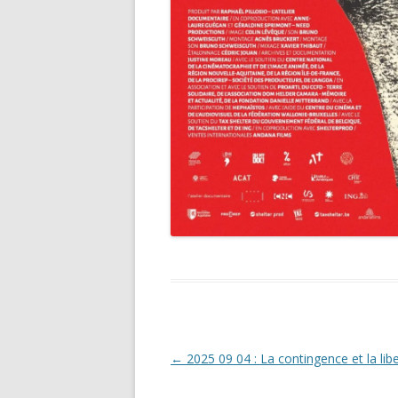
Navigation
←
2025 09 04 : La contingence et la lib
des