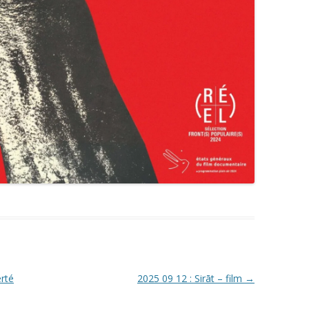
erté
2025 09 12 : Sirāt – film
→