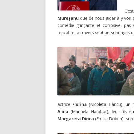
C’es
Mureşanu
que de nous aider à y voir p
comédie grinçante et corrosive, pas s
macabre, à travers sept personnages qui
actrice
Florina
(Nicoleta Hâncu), un r
Alina
(Manuela Harabor), leur fils é
Margareta Dinca
(Emilia Dobrin), son f