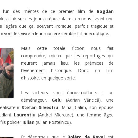
t l’un des mérites de ce premier film de
Bogdan
lus clair sur ces jours crépusculaires en nous livrant une
i légère que ça, souvent ironique, parfois tragique et
 vont les vivre à leur manière semble-t-il anecdotique.
Mais cette totale fiction nous fait
comprendre, mieux que les reportages qui
n’eurent jamais lieu, les prémices de
l’évènement historique. Donc un film
d’histoire, en quelque sorte.
Les acteurs sont époustouflants : un
déménageur,
Gelu
(Adrian Văncică), une
éalisateur
Stefan Silvestru
(Mihai Calin), son épouse
tudiant
Laurentiu
(Andrei Miercure), une femme âgée
ils policier
Iulian
(Iulian Postelnicu).
Et désormais que le
Boléro de Ravel
est