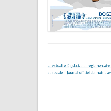
Navigation
←
Actualité législative et réglementaire 
des
et sociale – Journal officiel du mois d’av
articles