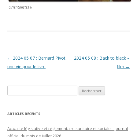
Orientalistes 6
Navigation
←
2024 05 07 : Bernard Pivot,
2024 05 08 : Back to black –
des
une vie pour le livre
film
→
articles
Rechercher :
ARTICLES RÉCENTS
Actualité législative et réglementaire sanitaire et sociale – Journal
officiel du mois de juillet 2026