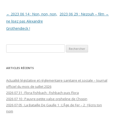
Navigation
←
2023 06 14 : Non, non, non,
2023 06 29 : Nezouh – film
→
des
ne lisez pas Alexandre
articles
Grothendieck !
Rechercher :
ARTICLES RÉCENTS
Actualité législative et réglementaire sanitaire et sociale – Journal
officiel du mois de juillet 2026
2026 07 31 : Flora Fishbach : Fishbach puis Flora
2026 07 10 : Pauvre petite valse orpheline de Chopin
2026 07 05 : La Bataille De Gaulle 1 : L’Âge de Fer – 2 : J’écris ton
nom