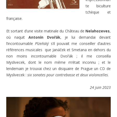
te biculture
tchèque et
française.
Et sortant d’une visite matinale du Château de
Nelahozeves
,
où naquit
Antonín Dvořák
, je lui demandai devant
l’incontournable
Plzeňský
s’il pouvait me conseiller d’autres
références musicales que Janáček et Smetana en dehors du
non moins incontournable Dvořák ; il me conseilla
Myslivecek, dont le nom même m’était inconnu ; et le
lendemain je trouvai chez un disquaire de Prague un CD de
Myslivecek :
six sonates pour contrebasse et deux violoncelles
.
24 juin 2023
Lecteur
vidéo