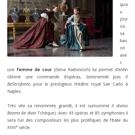
qu’a
u
jour
où
sa
liais
on
ave
c
une
femme de cour
(Elena Radonicich) lui permet d’enfin
obtenir une commande d’opéras,
Semiramide
puis
Il
Bellerofonte,
pour le prestigieux théâtre royal San Carlo à
Naples.
Très vite sa renommée grandit, il est surnommé
Il divino
Boemo
(le divin Tchèque). Avec 43 opéras et 85 symphonies il
sera l’un des compositeurs les plus prolifiques de l’Italie du
e
XVIII
siècle.