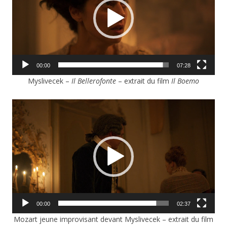
00:00
07:28
Myslivecek –
Il Bellerofonte
– extrait du film
Il Boemo
Lecteur
vidéo
00:00
02:37
Mozart jeune improvisant devant Myslivecek – extrait du film