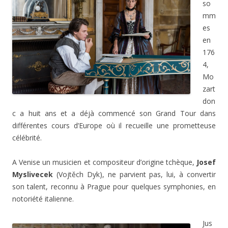
so
mm
es
en
176
4,
Mo
zart
don
c a huit ans et a déjà commencé son Grand Tour dans
différentes cours d’Europe où il recueille une prometteuse
célébrité.
A Venise un musicien et compositeur d’origine tchèque,
Josef
Myslivecek
(Vojtěch Dyk), ne parvient pas, lui, à convertir
son talent, reconnu à Prague pour quelques symphonies, en
notoriété italienne.
Jus