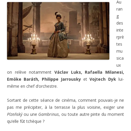
Au
ran
g
des
inte
rprè
tes
mu
sica
ux
on relève notamment
Václav Luks, Rafaella Milanesi,
Emöke Baráth, Philippe Jarrousky
et
Vojtech Dyk
lui-
même en chef d’orchestre.
Sortant de cette séance de cinéma, comment pouvais-je ne
pas me précipiter, à la terrasse la plus voisine, exiger une
Plzeňský
ou une
Gambrinus
, ou toute autre pinte du moment
qu’elle fût tchèque ?