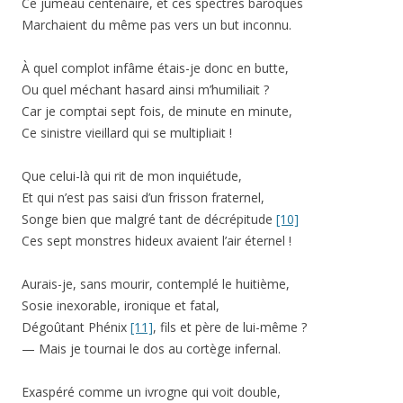
Ce jumeau centenaire, et ces spectres baroques
Marchaient du même pas vers un but inconnu.
À quel complot infâme étais-je donc en butte,
Ou quel méchant hasard ainsi m’humiliait ?
Car je comptai sept fois, de minute en minute,
Ce sinistre vieillard qui se multipliait !
Que celui-là qui rit de mon inquiétude,
Et qui n’est pas saisi d’un frisson fraternel,
Songe bien que malgré tant de décrépitude
[10]
Ces sept monstres hideux avaient l’air éternel !
Aurais-je, sans mourir, contemplé le huitième,
Sosie inexorable, ironique et fatal,
Dégoûtant Phénix
[11]
, fils et père de lui-même ?
— Mais je tournai le dos au cortège infernal.
Exaspéré comme un ivrogne qui voit double,