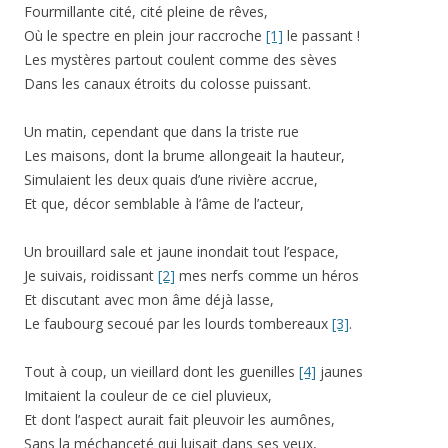
Fourmillante cité, cité pleine de rêves,
Où le spectre en plein jour raccroche
[1]
le passant !
Les mystères partout coulent comme des sèves
Dans les canaux étroits du colosse puissant.
Un matin, cependant que dans la triste rue
Les maisons, dont la brume allongeait la hauteur,
Simulaient les deux quais d’une rivière accrue,
Et que, décor semblable à l’âme de l’acteur,
Un brouillard sale et jaune inondait tout l’espace,
Je suivais, roidissant
[2]
mes nerfs comme un héros
Et discutant avec mon âme déjà lasse,
Le faubourg secoué par les lourds tombereaux
[3]
.
Tout à coup, un vieillard dont les guenilles
[4]
jaunes
Imitaient la couleur de ce ciel pluvieux,
Et dont l’aspect aurait fait pleuvoir les aumônes,
Sans la méchanceté qui luisait dans ses yeux,