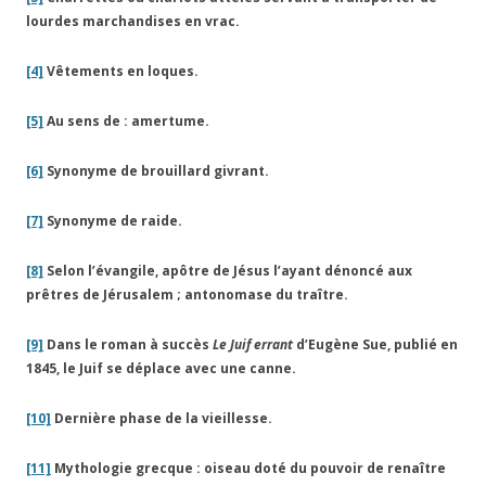
lourdes marchandises en vrac.
[4]
Vêtements en loques.
[5]
Au sens de : amertume.
[6]
Synonyme de brouillard givrant.
[7]
Synonyme de raide.
[8]
Selon l’évangile, apôtre de Jésus l’ayant dénoncé aux
prêtres de Jérusalem ; antonomase du traître.
[9]
Dans le roman à succès
Le Juif errant
d’Eugène Sue, publié en
1845, le Juif se déplace avec une canne.
[10]
Dernière phase de la vieillesse.
[11]
Mythologie grecque : oiseau doté du pouvoir de renaître