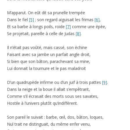
M’apparut. On eût dit sa prunelle trempée
Dans le fiel
[5]
; son regard aiguisait les frimas
[6]
,
Et sa barbe à longs poils, roide
[7]
comme une épée,
Se projetait, pareille à celle de Judas
[8]
.
Il n’était pas voûté, mais cassé, son échine
Faisant avec sa jambe un parfait angle droit,
Si bien que son bâton, parachevant sa mine,
Lui donnait la tournure et le pas maladroit
D’un quadrupède infirme ou d’un juif à trois pattes
[9]
.
Dans la neige et la boue il allait s’empêtrant,
Comme s’il écrasait des morts sous ses savates,
Hostile à l’univers plutôt qu’indifférent.
Son pareil le suivait : barbe, œil, dos, bâton, loques,
Nul trait ne distinguait, du même enfer venu,