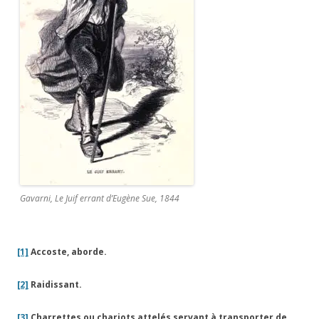
Gavarni, Le Juif errant d’Eugène Sue, 1844
[1]
Accoste, aborde.
[2]
Raidissant.
[3]
Charrettes ou chariots attelés servant à transporter de