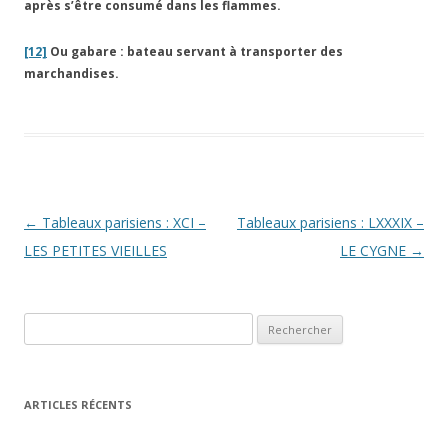
après s’être consumé dans les flammes.
[12]
Ou gabare : bateau servant à transporter des
marchandises.
Navigation
←
Tableaux parisiens : XCI –
Tableaux parisiens : LXXXIX –
des
LES PETITES VIEILLES
LE CYGNE
→
articles
Rechercher :
ARTICLES RÉCENTS