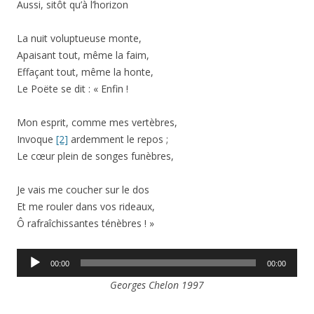
Aussi, sitôt qu’à l’horizon
La nuit voluptueuse monte,
Apaisant tout, même la faim,
Effaçant tout, même la honte,
Le Poëte se dit : « Enfin !
Mon esprit, comme mes vertèbres,
Invoque
[2]
ardemment le repos ;
Le cœur plein de songes funèbres,
Je vais me coucher sur le dos
Et me rouler dans vos rideaux,
Ô rafraîchissantes ténèbres ! »
Lecteur
00:00
00:00
audio
Georges Chelon 1997