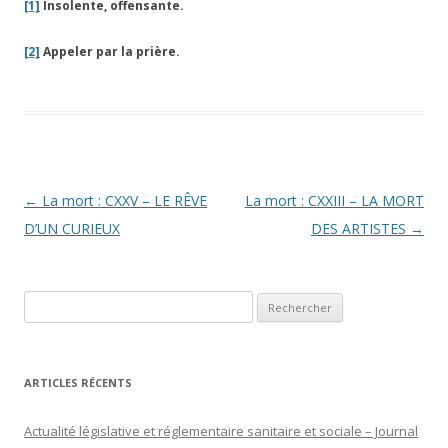
[1]
Insolente, offensante.
[2]
Appeler par la prière.
Navigation
←
La mort : CXXV – LE RÊVE
La mort : CXXIII – LA MORT
des
D’UN CURIEUX
DES ARTISTES
→
articles
Rechercher :
ARTICLES RÉCENTS
Actualité législative et réglementaire sanitaire et sociale – Journal