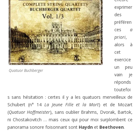
exprimer
des
préféren
ces
a
priori
,
alors à
cet
exercice
un peu
Quatuor Buchberger
vain je
réponds
toutefoi
s sans hésitation : certes il y a les quatuors merveilleux de
Schubert (n° 14
La Jeune Fille et la Mort
) et de Mozart
(
Quatuor Hoffmeister
), sans oublier Brahms, Dvorak, Bartok,
ni Chostakovitch … mais ceux qui pour moi surplombent ce
panorama sonore foisonnant sont
Haydn
et
Beethoven
.