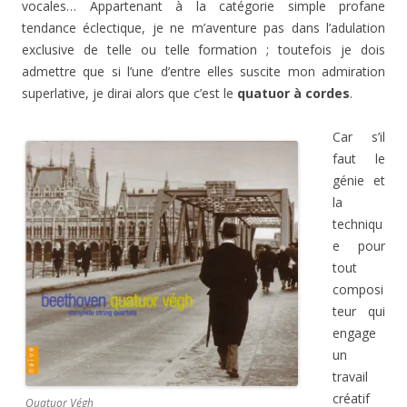
vocales… Appartenant à la catégorie simple profane
tendance éclectique, je ne m’aventure pas dans l’adulation
exclusive de telle ou telle formation ; toutefois je dois
admettre que si l’une d’entre elles suscite mon admiration
superlative, je dirai alors que c’est le
quatuor à cordes
.
Car s’il
faut le
génie et
la
techniqu
e pour
tout
composi
teur qui
engage
un
travail
créatif
Quatuor Végh