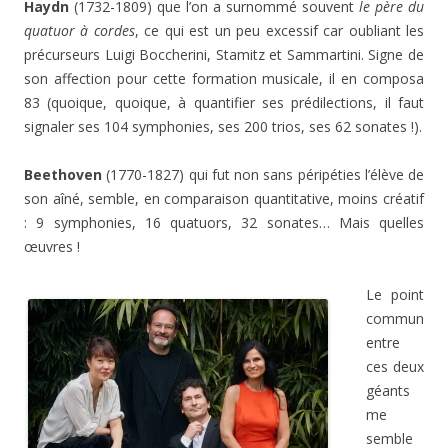
Haydn
(1732-1809) que l’on a surnommé souvent
le père du
quatuor à cordes
, ce qui est un peu excessif car oubliant les
précurseurs Luigi Boccherini, Stamitz et Sammartini. Signe de
son affection pour cette formation musicale, il en composa
83 (quoique, quoique, à quantifier ses prédilections, il faut
signaler ses 104 symphonies, ses 200 trios, ses 62 sonates !).
Beethoven
(1770-1827) qui fut non sans péripéties l’élève de
son aîné, semble, en comparaison quantitative, moins créatif
: 9 symphonies, 16 quatuors, 32 sonates… Mais quelles
œuvres !
Le point
commun
entre
ces deux
géants
me
semble