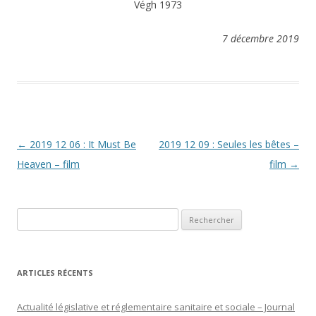
Végh 1973
7 décembre 2019
Navigation
←
2019 12 06 : It Must Be
2019 12 09 : Seules les bêtes –
des
Heaven – film
film
→
articles
Rechercher :
ARTICLES RÉCENTS
Actualité législative et réglementaire sanitaire et sociale – Journal