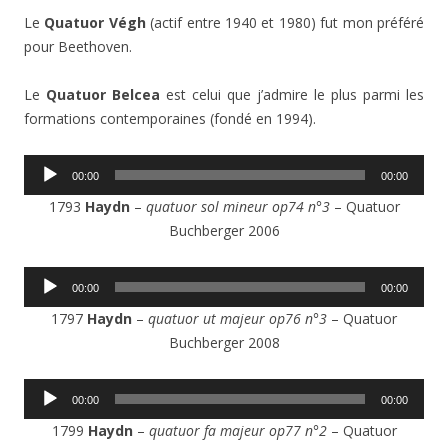
Le
Quatuor Végh
(actif entre 1940 et 1980) fut mon préféré
pour Beethoven.
Le
Quatuor Belcea
est celui que j’admire le plus parmi les
formations contemporaines (fondé en 1994).
Lecteur
00:00
00:00
audio
1793
Haydn
–
quatuor sol mineur op74 n°3
– Quatuor
Buchberger 2006
Lecteur
00:00
00:00
audio
1797
Haydn
–
quatuor ut majeur op76 n°3
– Quatuor
Buchberger 2008
Lecteur
00:00
00:00
audio
1799
Haydn
–
quatuor fa majeur op77 n°2
– Quatuor