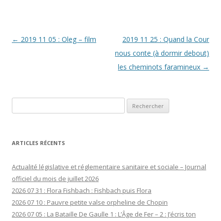
Navigation
←
2019 11 05 : Oleg – film
2019 11 25 : Quand la Cour
des
nous conte (à dormir debout)
articles
les cheminots faramineux
→
Rechercher :
ARTICLES RÉCENTS
Actualité législative et réglementaire sanitaire et sociale – Journal
officiel du mois de juillet 2026
2026 07 31 : Flora Fishbach : Fishbach puis Flora
2026 07 10 : Pauvre petite valse orpheline de Chopin
2026 07 05 : La Bataille De Gaulle 1 : L’Âge de Fer – 2 : J’écris ton