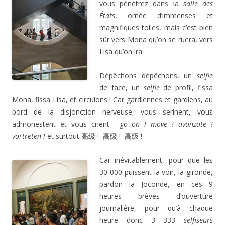
vous pénétrez dans la
salle des
États
, ornée d’immenses et
magnifiques toiles, mais c’est bien
sûr vers Mona qu’on se ruera, vers
Lisa qu’on ira.
Dépêchons dépêchons, un
selfie
de face, un
selfie
de profil, fissa
Mona, fissa Lisa, et circulons ! Car gardiennes et gardiens, au
bord de la disjonction nerveuse, vous serinent, vous
admonestent et vous crient :
go on ! move ! avanzate !
vortreten !
et surtout 高级 ! 高级 ! 高级 !
Car inévitablement, pour que les
30 000 puissent la voir, la gironde,
pardon la Joconde, en ces 9
heures brèves d’ouverture
journalière, pour qu’à chaque
heure donc 3 333
selfiseurs