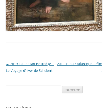
Navigation
←
2019 10 03 : Ian Bostridge –
2019 10 04 : Atlantique – film
des
Le Voyage d’hiver de Schubert
→
articles
Rechercher :
ARTICLES RÉCENTS