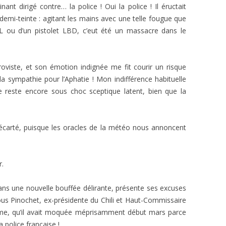
ant dirigé contre… la police ! Oui la police ! Il éructait
 demi-teinte : agitant les mains avec une telle fougue que
L ou d’un pistolet LBD, c’eut été un massacre dans le
roviste, et son émotion indignée me fit courir un risque
la sympathie pour l’Aphatie ! Mon indifférence habituelle
e reste encore sous choc sceptique latent, bien que la
écarté, puisque les oracles de la météo nous annoncent
r.
ans une nouvelle bouffée délirante, présente ses excuses
ous Pinochet, ex-présidente du Chili et Haut-Commissaire
mme, qu’il avait moquée méprisamment début mars parce
 police française !