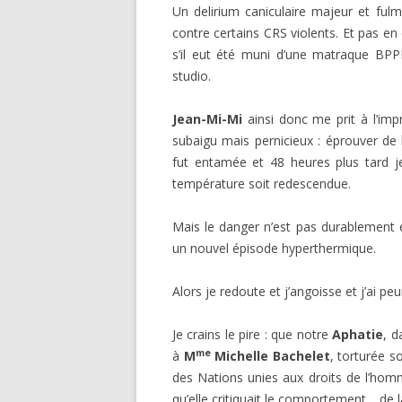
Un delirium caniculaire majeur et fulmin
contre certains CRS violents. Et pas en
s’il eut été muni d’une matraque BPP
studio.
Jean-Mi-Mi
ainsi donc me prit à l’imp
subaigu mais pernicieux : éprouver de 
fut entamée et 48 heures plus tard j
température soit redescendue.
Mais le danger n’est pas durablement 
un nouvel épisode hyperthermique.
Alors je redoute et j’angoisse et j’ai peu
Je crains le pire : que notre
Aphatie
, d
me
à
M
Michelle Bachelet
, torturée s
des Nations unies aux droits de l’ho
qu’elle critiquait le comportement… de la