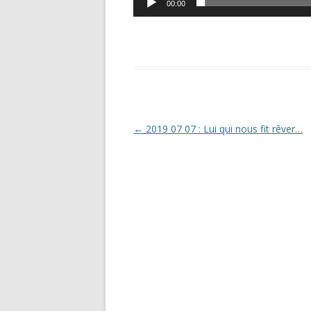
00:00
Navigation
←
2019 07 07 : Lui qui nous fit rêver…
des
articles