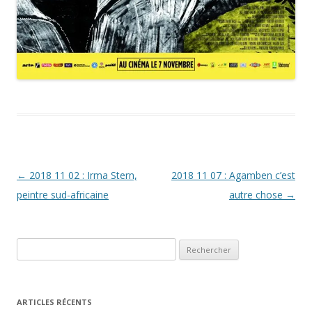
Navigation
←
2018 11 02 : Irma Stern,
2018 11 07 : Agamben c’est
des
peintre sud-africaine
autre chose
→
articles
Rechercher :
ARTICLES RÉCENTS