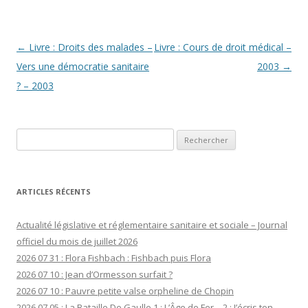
Navigation
←
Livre : Droits des malades –
Livre : Cours de droit médical –
des
Vers une démocratie sanitaire
2003
→
articles
? – 2003
Rechercher :
ARTICLES RÉCENTS
Actualité législative et réglementaire sanitaire et sociale – Journal
officiel du mois de juillet 2026
2026 07 31 : Flora Fishbach : Fishbach puis Flora
2026 07 10 : Jean d’Ormesson surfait ?
2026 07 10 : Pauvre petite valse orpheline de Chopin
2026 07 05 : La Bataille De Gaulle 1 : L’Âge de Fer – 2 : J’écris ton