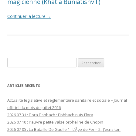
magicienne (Khatia Buniatishvili)
Continuer la lecture
→
Rechercher :
ARTICLES RÉCENTS
Actualité législative et réglementaire sanitaire et sociale – Journal
officiel du mois de juillet 2026
2026 07 31 : Flora Fishbach : Fishbach puis Flora
2026 07 10 : Pauvre petite valse orpheline de Chopin
2026 07 05 : La Bataille De Gaulle 1 : L’Âge de Fer – 2 : J’écris ton