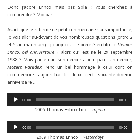
Donc j’adore Enhco mais pas Solal : vous cherchez à
comprendre ? Moi pas.
Avant que je referme ce petit commentaire sans importance,
je vais aller au-devant de vos nombreuses questions (entre 2
et 5 au maximum) : pourquoi ai-je précisé en titre
« Thomas
Enhco, bel anniversaire »
alors qu’il est né le 29 septembre
1988 ? Mais parce que son dernier album paru l’an dernier,
Mozart Paradox
, rend un bel hommage à celui dont on
commémore aujourd’hui le deux cent soixante-dixième
anniversaire…
Lecteur
00:00
00:00
audio
2006 Thomas Enhco Trio –
Impala
Lecteur
00:00
00:00
audio
2009 Thomas Enhco –
Yesterdays