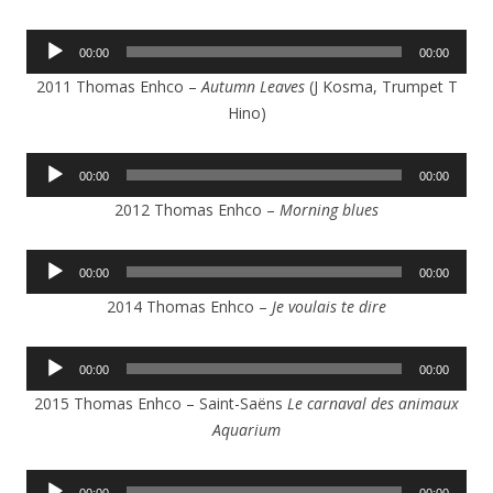
Lecteur
00:00
00:00
audio
2011 Thomas Enhco –
Autumn Leaves
(J Kosma, Trumpet T
Hino)
Lecteur
00:00
00:00
audio
2012 Thomas Enhco –
Morning blues
Lecteur
00:00
00:00
audio
2014 Thomas Enhco –
Je voulais te dire
Lecteur
00:00
00:00
audio
2015 Thomas Enhco – Saint-Saëns
Le carnaval des animaux
Aquarium
Lecteur