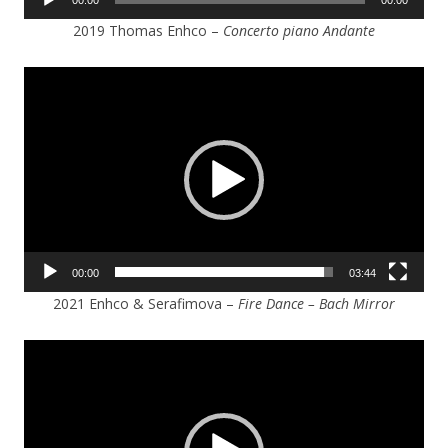
00:00
00:00
audio
2019 Thomas Enhco –
Concerto piano Andante
Lecteur
vidéo
00:00
03:44
2021 Enhco & Serafimova –
Fire Dance – Bach Mirror
Lecteur
vidéo