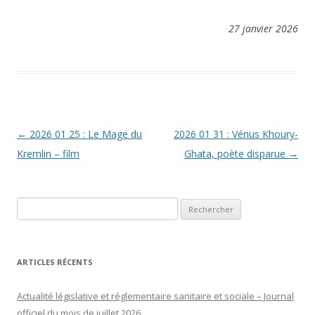
27 janvier 2026
Navigation
←
2026 01 25 : Le Mage du
2026 01 31 : Vénus Khoury-
des
Kremlin – film
Ghata, poète disparue
→
articles
Rechercher :
ARTICLES RÉCENTS
Actualité législative et réglementaire sanitaire et sociale – Journal
officiel du mois de juillet 2026