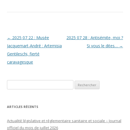
Navigation
←
2025 07 22 : Musée
2025 07 28 : Antisémite, moi ?
des
Jacquemart-André : Artemisia
Si vous le dites…
→
articles
Gentileschi, fierté
caravagesque
Rechercher :
ARTICLES RÉCENTS
Actualité législative et réglementaire sanitaire et sociale – Journal
officiel du mois de juillet 2026