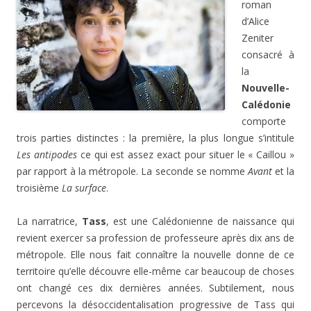
roman
d’Alice
Zeniter
consacré à
la
Nouvelle-
Calédonie
comporte
trois parties distinctes : la première, la plus longue s’intitule
Les antipodes
ce qui est assez exact pour situer le « Caillou »
par rapport à la métropole. La seconde se nomme
Avant
et la
troisième
La surface
.
La narratrice,
Tass
, est une Calédonienne de naissance qui
revient exercer sa profession de professeure après dix ans de
métropole. Elle nous fait connaître la nouvelle donne de ce
territoire qu’elle découvre elle-même car beaucoup de choses
ont changé ces dix dernières années. Subtilement, nous
percevons la désoccidentalisation progressive de Tass qui