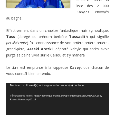
liste des 2 000
Kabyles envoyés
au bagne…
Effectivement dans un chapitre fantastique mais symbolique,
Tass
(abrégé du prénom berbère
Tassadith
qui signifie
persévérante
) fait connaissance de son arrière-arrière-arrière-
grand-père,
Areski Arezki
, déporté kabyle qui après avoir
purgé sa peine vivra sur le Caillou et s’y mariera.
Le titre est emprunté à la rappeuse
Casey
, que chacun de
vous connaît bien entendu.
Lecteur
Media error: Format(s) not supported or source(s) not found
vidéo
Télécharger le fichier: https://dominique-mathis.eu/wp-content/uploads/2025/05/Casey-
Reves-illimites.mp4?_=1