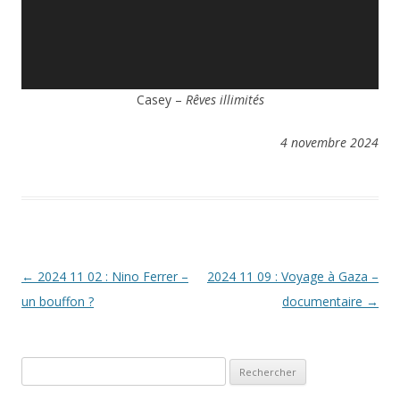
Casey –
Rêves illimités
4 novembre 2024
Navigation
←
2024 11 02 : Nino Ferrer –
2024 11 09 : Voyage à Gaza –
des
un bouffon ?
documentaire
→
articles
Rechercher :