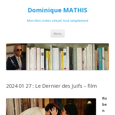
Dominique MATHIS
Mon bloc-notes virtuel, tout simplement
Aller
Menu
au
contenu
2024 01 27 : Le Dernier des Juifs – film
Ru
be
n