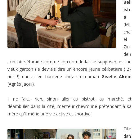
Bell
ish
a
(Mi
cha
el
Zin
del)
, un Juif séfarade comme son nom le laisse supposer, est un
vieux garçon (je devrais dire un encore jeune célibataire : 27
ans !) qui vit en banlieue chez sa maman
Giselle Aknin
(Agnès Jaoui).
Il ne fait… rien, sinon aller au bistrot, au marché, et
déambuler dans la cité, menteur chevronné prétendant à sa
mère qu’il mène une vie active et sportive.
Cité
dan