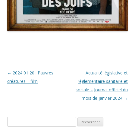
Navigation
←
2024 01 20 : Pauvres
Actualité législative et
des
créatures – film
réglementaire sanitaire et
articles
sociale – Journal officiel du
mois de janvier 2024
→
Rechercher :