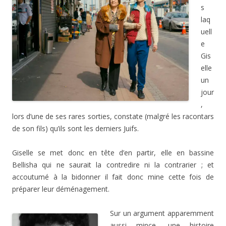
s
laq
uell
e
Gis
elle
un
jour
,
lors d’une de ses rares sorties, constate (malgré les racontars
de son fils) qu’ils sont les derniers Juifs.
Giselle se met donc en tête d’en partir, elle en bassine
Bellisha qui ne saurait la contredire ni la contrarier ; et
accoutumé à la bidonner il fait donc mine cette fois de
préparer leur déménagement.
Sur un argument apparemment
aussi mince, une histoire