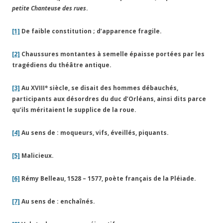
petite Chanteuse des rues
.
[1]
De faible constitution ; d’apparence fragile.
[2]
Chaussures montantes à semelle épaisse portées par les
tragédiens du théâtre antique.
e
[3]
Au XVIII
siècle, se disait des hommes débauchés,
participants aux désordres du duc d’Orléans, ainsi dits parce
qu’ils méritaient le supplice de la roue.
[4]
Au sens de : moqueurs, vifs, éveillés, piquants.
[5]
Malicieux.
[6]
Rémy Belleau, 1528 – 1577, poète français de la Pléiade.
[7]
Au sens de : enchaînés.