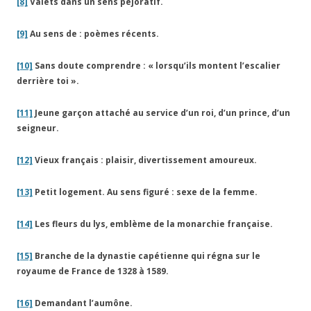
[8]
Valets dans un sens péjoratif.
[9]
Au sens de : poèmes récents.
[10]
Sans doute comprendre : « lorsqu’ils montent l’escalier
derrière toi ».
[11]
Jeune garçon attaché au service d’un roi, d’un prince, d’un
seigneur.
[12]
Vieux français : plaisir, divertissement amoureux.
[13]
Petit logement. Au sens figuré : sexe de la femme.
[14]
Les fleurs du lys, emblème de la monarchie française.
[15]
Branche de la dynastie capétienne qui régna sur le
royaume de France de 1328 à 1589.
[16]
Demandant l’aumône.