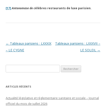
[17]
Antonomase de c
élèbres restaurants de luxe parisien.
Navigation
←
Tableaux parisiens : LXXXIX
Tableaux parisiens : LXXXVII –
des
– LE CYGNE
LE SOLEIL
→
articles
Rechercher :
ARTICLES RÉCENTS
Actualité législative et réglementaire sanitaire et sociale – Journal
officiel du mois de juillet 2026