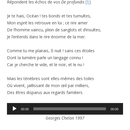
Répondent les échos de vos
De profundis
[1]
.
Je te hais, Océan ! tes bonds et tes tumultes,
Mon esprit les retrouve en lui ; ce rire amer
De l’homme vaincu, plein de sanglots et d’insultes,
Je l’entends dans le rire énorme de la mer.
Comme tu me plairais, ô nuit ! sans ces étoiles
Dont la lumière parle un langage connu !
Car je cherche le vide, et le noir, et le nu !
Mais les ténèbres sont elles-mêmes des toiles
Où vivent, jaillissant de mon œil par milliers,
Des êtres disparus aux regards familiers.
Lecteur
00:00
00:00
audio
Georges Chelon 1997