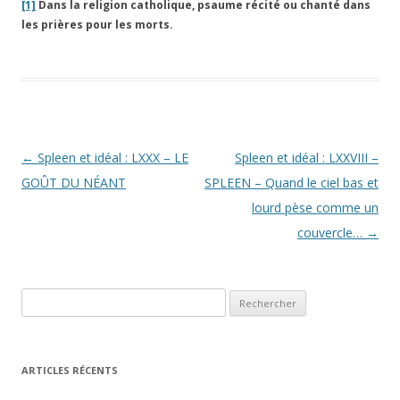
[1]
Dans la religion catholique, psaume récité ou chanté dans
les prières pour les morts.
Navigation
←
Spleen et idéal : LXXX – LE
Spleen et idéal : LXXVIII –
des
GOÛT DU NÉANT
SPLEEN – Quand le ciel bas et
articles
lourd pèse comme un
couvercle…
→
Rechercher :
ARTICLES RÉCENTS