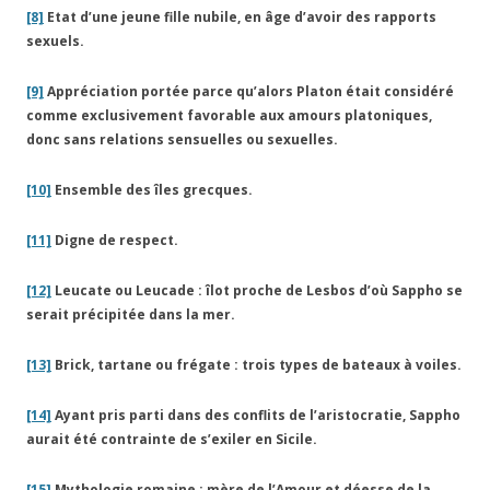
[8]
Etat d’une jeune fille nubile, en âge d’avoir des rapports
sexuels.
[9]
Appréciation portée parce qu’alors Platon était considéré
comme exclusivement favorable aux amours platoniques,
donc sans relations sensuelles ou sexuelles.
[10]
Ensemble des îles grecques.
[11]
Digne de respect.
[12]
Leucate ou Leucade : îlot proche de Lesbos d’où Sappho se
serait précipitée dans la mer.
[13]
Brick, tartane ou frégate : trois types de bateaux à voiles.
[14]
Ayant pris parti dans des conflits de l’aristocratie, Sappho
aurait été contrainte de s’exiler en Sicile.
[15]
Mythologie romaine : mère de l’Amour et déesse de la