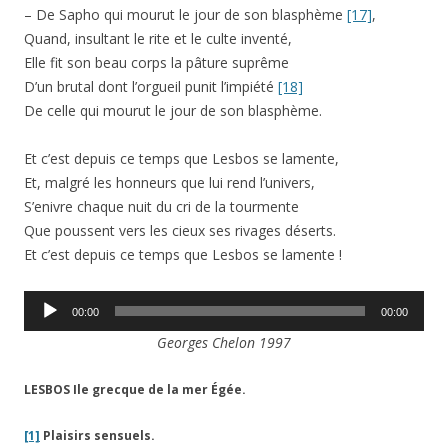
– De Sapho qui mourut le jour de son blasphème
[17]
,
Quand, insultant le rite et le culte inventé,
Elle fit son beau corps la pâture suprême
D’un brutal dont l’orgueil punit l’impiété
[18]
De celle qui mourut le jour de son blasphème.
Et c’est depuis ce temps que Lesbos se lamente,
Et, malgré les honneurs que lui rend l’univers,
S’enivre chaque nuit du cri de la tourmente
Que poussent vers les cieux ses rivages déserts.
Et c’est depuis ce temps que Lesbos se lamente !
Lecteur
00:00
00:00
audio
Georges Chelon 1997
LESBOS Ile grecque de la mer Égée.
[1]
Plaisirs sensuels.