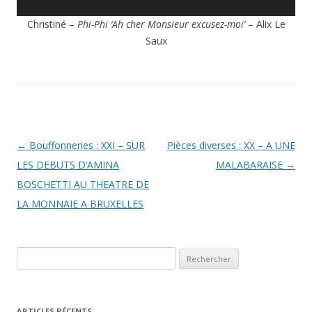
Christiné –
Phi-Phi ‘Ah cher Monsieur excusez-moi’
– Alix Le
Saux
Navigation
←
Bouffonneries : XXI – SUR
Pièces diverses : XX – A UNE
des
LES DEBUTS D’AMINA
MALABARAISE
→
articles
BOSCHETTI AU THEATRE DE
LA MONNAIE A BRUXELLES
Rechercher :
ARTICLES RÉCENTS