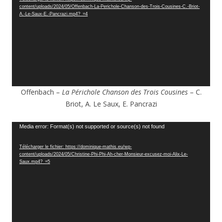
content/uploads/2024/05/Offenbach-La-Perichole-Chanson-des-Trois-Cousines-C.-Briot-
A.-Le-Saux-E.-Pancrazi.mp4?_=4
Offenbach –
La Périchole Chanson des Trois Cousines
– C.
Briot, A. Le Saux, E. Pancrazi
Lecteur
Media error: Format(s) not supported or source(s) not found
vidéo
Télécharger le fichier: https://dominique-mathis.eu/wp-
content/uploads/2024/05/Christine-Phi-Phi-Ah-cher-Monsieur-excusez-moi-Alix-Le-
Saux.mp4?_=5