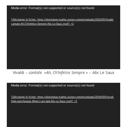
Lecteur
Media error: Format(s) not supported or source(s) not found
vidéo
Télécharger le fichier: https://dominique-mathis.eu/wp-content/uploads/2024/05/Vivaldi-
cantate-Ah-ChInfelice-Sempre-Alix-Le-Saux.mp4?_=1
Vivaldi –
cantate »Ah, Ch’Infelice Sempre »
– Alix Le Saux
Lecteur
Media error: Format(s) not supported or source(s) not found
vidéo
Télécharger le fichier: https://dominique-mathis.eu/wp-content/uploads/2024/05/Purcell-
Dido-and-Aeneas-When-I-am-laid-Alix-Le-Saux.mp4?_=2