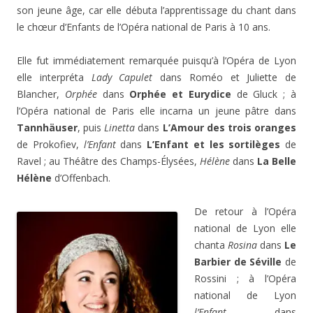
son jeune âge, car elle débuta l’apprentissage du chant dans
le chœur d’Enfants de l’Opéra national de Paris à 10 ans.
Elle fut immédiatement remarquée puisqu’à l’Opéra de Lyon
elle interpréta
Lady Capulet
dans Roméo et Juliette de
Blancher,
Orphée
dans
Orphée et Eurydice
de Gluck ; à
l’Opéra national de Paris elle incarna un jeune pâtre dans
Tannhäuser
, puis
Linetta
dans
L’Amour des trois oranges
de Prokofiev,
l’Enfant
dans
L’Enfant et les sortilèges
de
Ravel ; au Théâtre des Champs-Élysées,
Hélène
dans
La Belle
Hélène
d’Offenbach.
De retour à l’Opéra
national de Lyon elle
chanta
Rosina
dans
Le
Barbier de Séville
de
Rossini ; à l’Opéra
national de Lyon
l’Enfant
dans