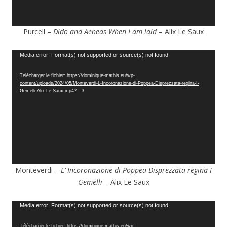
Purcell –
Dido and Aeneas When I am laid
– Alix Le Saux
Lecteur
Media error: Format(s) not supported or source(s) not found
vidéo
Télécharger le fichier: https://dominique-mathis.eu/wp-
content/uploads/2024/05/Monteverdi-L-Incoronazione-di-Poppea-Disprezzata-regina-I-
Gemelli-Alix-Le-Saux.mp4?_=3
Monteverdi –
L’ Incoronazione di Poppea Disprezzata regina I
Gemelli
– Alix Le Saux
Lecteur
Media error: Format(s) not supported or source(s) not found
vidéo
Télécharger le fichier: https://dominique-mathis.eu/wp-