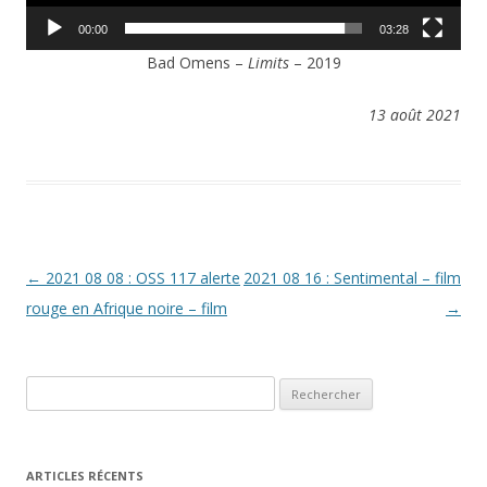
00:00
03:28
Bad Omens –
Limits
– 2019
13 août 2021
Navigation
←
2021 08 08 : OSS 117 alerte
2021 08 16 : Sentimental – film
des
rouge en Afrique noire – film
→
articles
Rechercher :
ARTICLES RÉCENTS