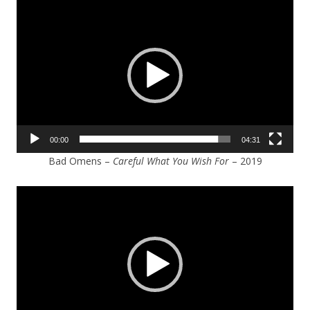
Lecteur
vidéo
00:00
04:31
Bad Omens –
Careful What You Wish For
– 2019
Lecteur
vidéo