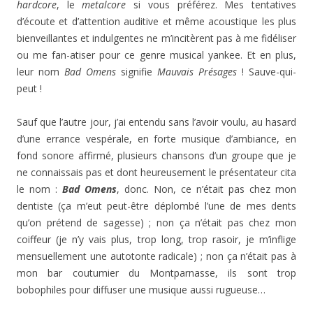
hardcore
, le
metalcore
si vous préférez. Mes tentatives
d’écoute et d’attention auditive et même acoustique les plus
bienveillantes et indulgentes ne m’incitèrent pas à me fidéliser
ou me fan-atiser pour ce genre musical yankee. Et en plus,
leur nom
Bad Omens
signifie
Mauvais Présages
! Sauve-qui-
peut !
Sauf que l’autre jour, j’ai entendu sans l’avoir voulu, au hasard
d’une errance vespérale, en forte musique d’ambiance, en
fond sonore affirmé, plusieurs chansons d’un groupe que je
ne connaissais pas et dont heureusement le présentateur cita
le nom :
Bad Omens
, donc. Non, ce n’était pas chez mon
dentiste (ça m’eut peut-être déplombé l’une de mes dents
qu’on prétend de sagesse) ; non ça n’était pas chez mon
coiffeur (je n’y vais plus, trop long, trop rasoir, je m’inflige
mensuellement une autotonte radicale) ; non ça n’était pas à
mon bar coutumier du Montparnasse, ils sont trop
bobophiles pour diffuser une musique aussi rugueuse…