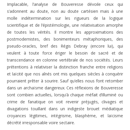
Implacable, l’analyse de Bouveresse dévoile ceux qui
s’adonnent au doute, non au doute cartésien mais à une
molle indétermination sur les rigueurs de la logique
scientifique et de l’épistémologie, une relativisation amorphe
de toutes les vérités. Il montre les approximations des
postmodernistes, des bonimenteurs métaphoriques, des
pseudo-oracles, bref des Régis Debray (encore lui), qui
veulent à toute force ériger le besoin de sacré et de
transcendance en colonne vertébrale de nos sociétés. Leurs
prétentions à relativiser la distinction franche entre religions
et laïcité que nos aînés ont mis quelques siècles à conquérir
pourraient prêter à sourire. Sauf qu’elles nous font retomber
dans un archaïsme dangereux. Ces réflexions de Bouveresse
sont combien actuelles, lorsqu’à chaque méfait d’illuminé ou
crime de fanatique on voit revenir préjugés, clivages et
divagations touillant dans un indigeste brouet médiatique
croyances légitimes, intégrisme, blasphème, et laïcisme
décrété irresponsable voire sectaire.