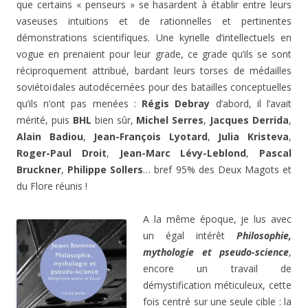
que certains « penseurs » se hasardent à établir entre leurs
vaseuses intuitions et de rationnelles et pertinentes
démonstrations scientifiques. Une kyrielle d’intellectuels en
vogue en prenaient pour leur grade, ce grade qu’ils se sont
réciproquement attribué, bardant leurs torses de médailles
soviétoïdales autodécernées pour des batailles conceptuelles
qu’ils n’ont pas menées :
Régis Debray
d’abord, il l’avait
mérité, puis
BHL
bien sûr,
Michel Serres
,
Jacques Derrida
,
Alain Badiou
,
Jean-François Lyotard
,
Julia Kristeva
,
Roger-Paul Droit
,
Jean-Marc Lévy-Leblond
,
Pascal
Bruckner
,
Philippe Sollers
… bref 95% des Deux Magots et
du Flore réunis !
A la même époque, je lus avec
un égal intérêt
Philosophie,
mythologie et pseudo-science
,
encore un travail de
démystification méticuleux, cette
fois centré sur une seule cible : la