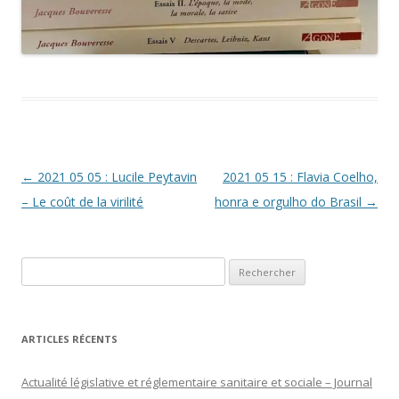
Navigation
←
2021 05 05 : Lucile Peytavin
2021 05 15 : Flavia Coelho,
des
– Le coût de la virilité
honra e orgulho do Brasil
→
articles
Rechercher :
ARTICLES RÉCENTS
Actualité législative et réglementaire sanitaire et sociale – Journal