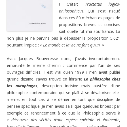
! C’était
Tractatus logico-
philosophicus
. Qui s’est risqué
dans ces 80 méchantes pages de
propositions brèves et concises
sait quelle fut ma souffrance. Là
non plus je ne parvins pas à dépasser la proposition 5.621
pourtant limpide :
« Le monde et la vie ne font qu’un. »
Avec Jacques Bouveresse donc, j’avais involontairement
emprunté le même chemin : commencé par l’un de ses
ouvrages difficiles. Il est vrai qu’en 1999 il n’en avait publié
qu’une dizaine. J’avais trouvé en librairie
Le philosophe chez
les autophages
, description incisive mais austère d’une
philosophie contemporaine qui se plaît à se dévaloriser elle-
même, en tout cas à se dénier en tant que discipline de
pensée spécifique. Je n’en avais saisi que quelques bribes ; par
exemple ce renoncement à ce que la Philosophie serve à
« découvrir des vérités d’une espèce spéciale et éminente,
transdisciplinaires, transculturelles, universelles et