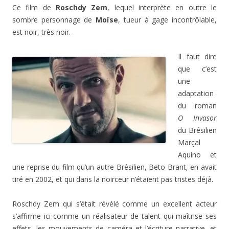
Ce film de
Roschdy Zem
, lequel interprète en outre le
sombre personnage de
Moïse
, tueur à gage incontrôlable,
est noir, très noir.
Il faut dire
que c’est
une
adaptation
du roman
O Invasor
du Brésilien
Marçal
Aquino et
une reprise du film qu’un autre Brésilien, Beto Brant, en avait
tiré en 2002, et qui dans la noirceur n’étaient pas tristes déjà.
Roschdy Zem qui s’était révélé comme un excellent acteur
s’affirme ici comme un réalisateur de talent qui maîtrise ses
effets, les mouvements de caméra et l’écriture narrative, et