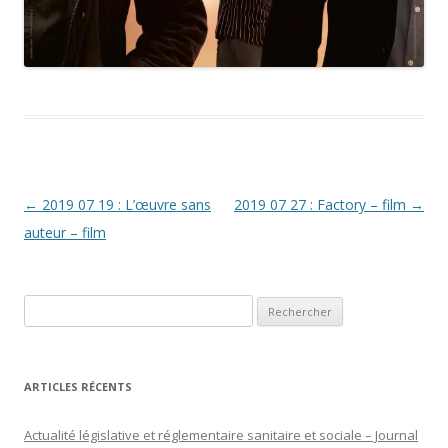
Navigation
←
2019 07 19 : L’œuvre sans
2019 07 27 : Factory – film
→
des
auteur – film
articles
Rechercher :
ARTICLES RÉCENTS
Actualité législative et réglementaire sanitaire et sociale – Journal