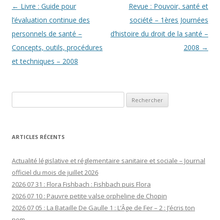
Navigation
←
Livre : Guide pour
Revue : Pouvoir, santé et
des
l’évaluation continue des
société – 1ères Journées
articles
personnels de santé –
d’histoire du droit de la santé –
Concepts, outils, procédures
2008
→
et techniques – 2008
Rechercher :
ARTICLES RÉCENTS
Actualité législative et réglementaire sanitaire et sociale – Journal
officiel du mois de juillet 2026
2026 07 31 : Flora Fishbach : Fishbach puis Flora
2026 07 10 : Pauvre petite valse orpheline de Chopin
2026 07 05 : La Bataille De Gaulle 1 : L’Âge de Fer – 2 : J’écris ton
nom