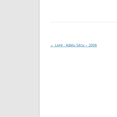
Navigation
←
Livre : Adieu Sécu – 2006
des
articles