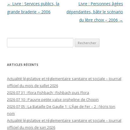
Navigation
←
Livre : Services publics, la
Livre : Personnes âgées
des
grande braderie – 2006
dépendantes, bâtir le scénario
articles
du libre choix – 2006
→
Rechercher :
ARTICLES RÉCENTS
Actualité législative et réglementaire sanitaire et sociale – Journal
officiel du mois de juillet 2026
2026 07 31 : Flora Fishbach : Fishbach puis Flora
2026 07 10 : Pauvre petite valse orpheline de Chopin
2026 07 05 : La Bataille De Gaulle 1 : L’Âge de Fer – 2 : J’écris ton
nom
Actualité législative et réglementaire sanitaire et sociale – Journal
officiel du mois de juin 2026