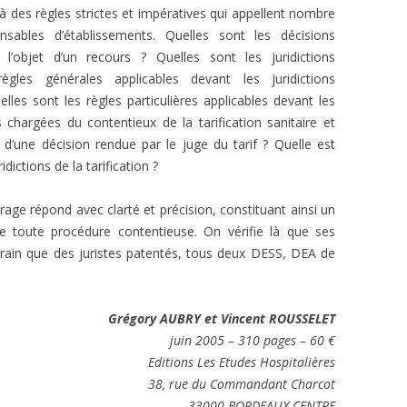
à des règles strictes et impératives qui appellent nombre
sables d’établissements. Quelles sont les décisions
e l’objet d’un recours ? Quelles sont les juridictions
gles générales applicables devant les juridictions
les sont les règles particulières applicables devant les
es chargées du contentieux de la tarification sanitaire et
d’une décision rendue par le juge du tarif ? Quelle est
idictions de la tarification ?
age répond avec clarté et précision, constituant ainsi un
e toute procédure contentieuse. On vérifie là que ses
rrain que des juristes patentés, tous deux DESS, DEA de
Grégory AUBRY et Vincent ROUSSELET
juin 2005 – 310 pages – 60 €
Editions Les Etudes Hospitalières
38, rue du Commandant Charcot
33000 BORDEAUX CENTRE