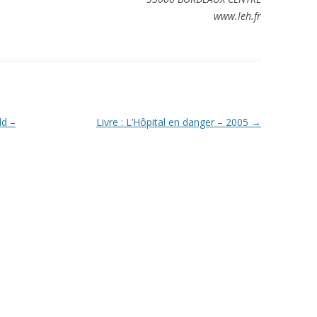
www.leh.fr
ld –
Livre : L’Hôpital en danger – 2005
→