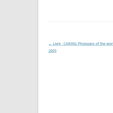
Navigation
←
Livre : CARING Physisians of the wor
des
2005
articles