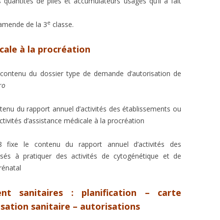
s quantités de piles et accumulateurs usagés qu’il a fait
e
’amende de la 3
classe.
cale à la procréation
 contenu du dossier type de demande d’autorisation de
ro
ntenu du rapport annuel d’activités des établissements ou
ctivités d’assistance médicale à la procréation
 fixe le contenu du rapport annuel d’activités des
isés à pratiquer des activités de cytogénétique et de
rénatal
nt sanitaires : planification – carte
sation sanitaire – autorisations