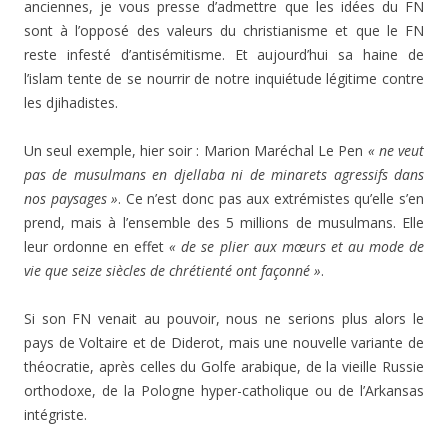
anciennes, je vous presse d’admettre que les idées du FN
sont à l’opposé des valeurs du christianisme et que le FN
reste infesté d’antisémitisme. Et aujourd’hui sa haine de
l’islam tente de se nourrir de notre inquiétude légitime contre
les djihadistes.
Un seul exemple, hier soir : Marion Maréchal Le Pen
« ne veut
pas de musulmans en djellaba ni de minarets agressifs dans
nos paysages »
. Ce n’est donc pas aux extrémistes qu’elle s’en
prend, mais à l’ensemble des 5 millions de musulmans. Elle
leur ordonne en effet
« de se plier aux mœurs et au mode de
vie que seize siècles de chrétienté ont façonné »
.
Si son FN venait au pouvoir, nous ne serions plus alors le
pays de Voltaire et de Diderot, mais une nouvelle variante de
théocratie, après celles du Golfe arabique, de la vieille Russie
orthodoxe, de la Pologne hyper-catholique ou de l’Arkansas
intégriste.