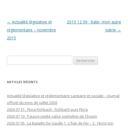
Navigation
←
Actualité législative et
2015 12 09 : Italie, mon autre
des
réglementaire – novembre
patrie
→
articles
2015
Rechercher :
ARTICLES RÉCENTS
Actualité législative et réglementaire sanitaire et sociale – Journal
officiel du mois de juillet 2026
2026 07 31 : Flora Fishbach : Fishbach puis Flora
2026 07 10 : Pauvre petite valse orpheline de Chopin
2026 07 05 : La Bataille De Gaulle 1 : L’Âge de Fer – 2 : J’écris ton