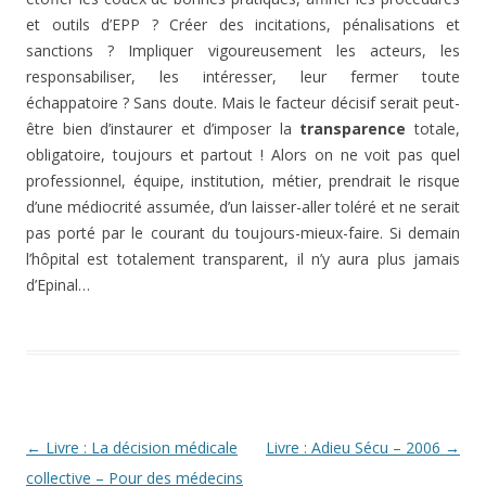
et outils d’EPP ? Créer des incitations, pénalisations et
sanctions ? Impliquer vigoureusement les acteurs, les
responsabiliser, les intéresser, leur fermer toute
échappatoire ? Sans doute. Mais le facteur décisif serait peut-
être bien d’instaurer et d’imposer la
transparence
totale,
obligatoire, toujours et partout ! Alors on ne voit pas quel
professionnel, équipe, institution, métier, prendrait le risque
d’une médiocrité assumée, d’un laisser-aller toléré et ne serait
pas porté par le courant du toujours-mieux-faire. Si demain
l’hôpital est totalement transparent, il n’y aura plus jamais
d’Epinal…
Navigation
←
Livre : La décision médicale
Livre : Adieu Sécu – 2006
→
des
collective – Pour des médecins