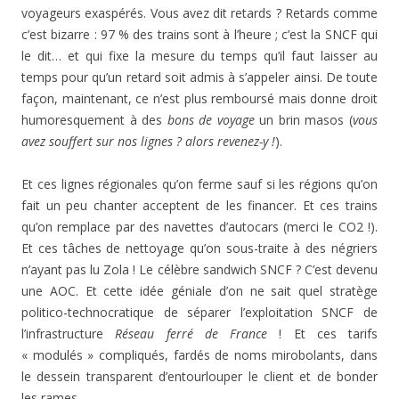
voyageurs exaspérés. Vous avez dit retards ? Retards comme
c’est bizarre : 97 % des trains sont à l’heure ; c’est la SNCF qui
le dit… et qui fixe la mesure du temps qu’il faut laisser au
temps pour qu’un retard soit admis à s’appeler ainsi. De toute
façon, maintenant, ce n’est plus remboursé mais donne droit
humoresquement à des
bons de voyage
un brin masos (
vous
avez souffert sur nos lignes ? alors revenez-y !
).
Et ces lignes régionales qu’on ferme sauf si les régions qu’on
fait un peu chanter acceptent de les financer. Et ces trains
qu’on remplace par des navettes d’autocars (merci le CO2 !).
Et ces tâches de nettoyage qu’on sous-traite à des négriers
n’ayant pas lu Zola ! Le célèbre sandwich SNCF ? C’est devenu
une AOC. Et cette idée géniale d’on ne sait quel stratège
politico-technocratique de séparer l’exploitation SNCF de
l’infrastructure
Réseau ferré de France
! Et ces tarifs
« modulés » compliqués, fardés de noms mirobolants, dans
le dessein transparent d’entourlouper le client et de bonder
les rames …