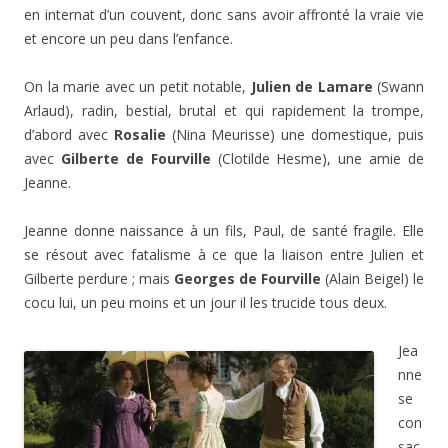
en internat d’un couvent, donc sans avoir affronté la vraie vie
et encore un peu dans l’enfance.
On la marie avec un petit notable,
Julien de Lamare
(Swann
Arlaud), radin, bestial, brutal et qui rapidement la trompe,
d’abord avec
Rosalie
(Nina Meurisse) une domestique, puis
avec
Gilberte de Fourville
(Clotilde Hesme), une amie de
Jeanne.
Jeanne donne naissance à un fils, Paul, de santé fragile. Elle
se résout avec fatalisme à ce que la liaison entre Julien et
Gilberte perdure ; mais
Georges de Fourville
(Alain Beigel) le
cocu lui, un peu moins et un jour il les trucide tous deux.
Jea
nne
se
con
sac