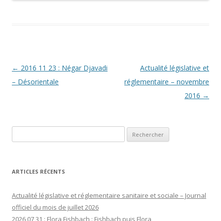
Navigation
←
2016 11 23 : Négar Djavadi
Actualité législative et
des
– Désorientale
réglementaire – novembre
articles
2016
→
Rechercher :
ARTICLES RÉCENTS
Actualité législative et réglementaire sanitaire et sociale – Journal
officiel du mois de juillet 2026
2026 07 31 : Flora Fishbach : Fishbach puis Flora